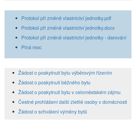
Protokol při změně vlastnictví jednotky.pdf
Protokol při změně vlastnictví jednotky.docx
Protokol při změně vlastnictví jednotky - darování
Plná moc
Žádost o poskytnutí bytu výběrovým řízením
Žádost o poskytnutí běžného bytu
Žádost o poskytnutí bytu v celoměstském zájmu
Čestné prohlášení další zletilé osoby v domácnosti
Žádost o schválení výměny bytů