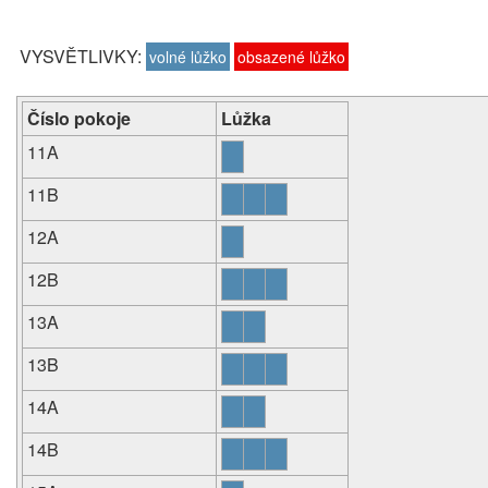
VYSVĚTLIVKY:
volné lůžko
obsazené lůžko
Číslo pokoje
Lůžka
11A
11B
12A
12B
13A
13B
14A
14B