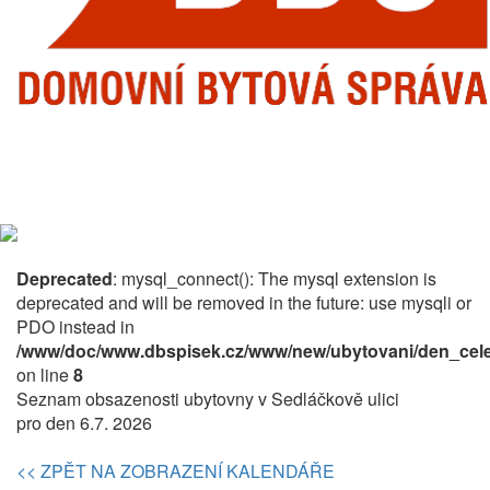
Deprecated
: mysql_connect(): The mysql extension is
deprecated and will be removed in the future: use mysqli or
PDO instead in
/www/doc/www.dbspisek.cz/www/new/ubytovani/den_cele
on line
8
Seznam obsazenosti ubytovny v Sedláčkově ulici
pro den 6.7. 2026
<< ZPĚT NA ZOBRAZENÍ KALENDÁŘE