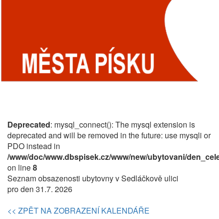
Deprecated
: mysql_connect(): The mysql extension is
deprecated and will be removed in the future: use mysqli or
PDO instead in
/www/doc/www.dbspisek.cz/www/new/ubytovani/den_cele
on line
8
Seznam obsazenosti ubytovny v Sedláčkově ulici
pro den 31.7. 2026
<< ZPĚT NA ZOBRAZENÍ KALENDÁŘE