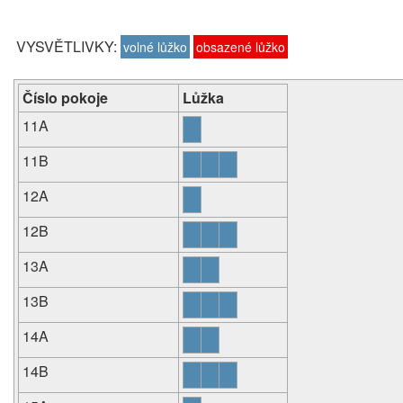
VYSVĚTLIVKY:
volné lůžko
obsazené lůžko
Číslo pokoje
Lůžka
11A
11B
12A
12B
13A
13B
14A
14B