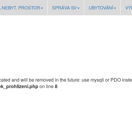
A NEBYT. PROSTOR
SPRÁVA SV
UBYTOVÁNÍ
VÝ
ated and will be removed in the future: use mysqli or PDO inste
k_prohlizeni.php
on line
8