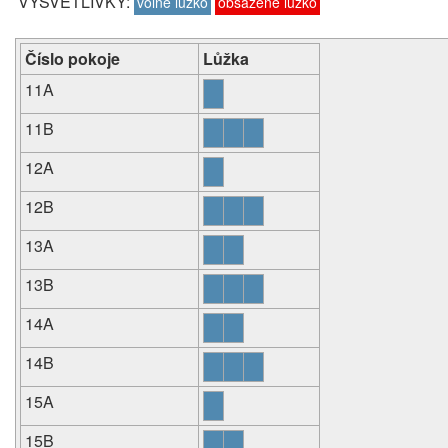
VYSVĚTLIVKY:
volné lůžko
obsazené lůžko
Číslo pokoje
Lůžka
11A
11B
12A
12B
13A
13B
14A
14B
15A
15B