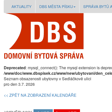
AKTUALITY
DBS MĚSTA PÍSKU
SPRÁVA BYTŮ 
Deprecated
: mysql_connect(): The mysql extension is deprec
/www/doc/www.dbspisek.cz/www/new/ubytovani/den_cele
Seznam obsazenosti ubytovny v Sedláčkově ulici
pro den 3.7. 2026
<< ZPĚT NA ZOBRAZENÍ KALENDÁŘE