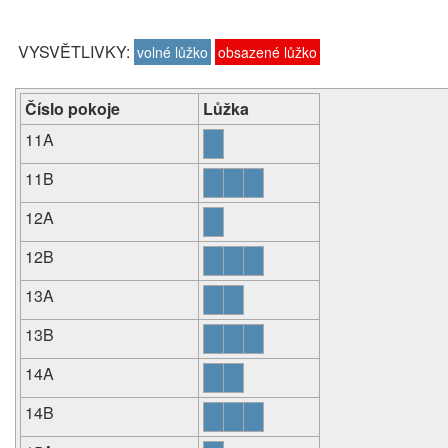
VYSVĚTLIVKY:
volné lůžko
obsazené lůžko
Číslo pokoje
Lůžka
11A
11B
12A
12B
13A
13B
14A
14B