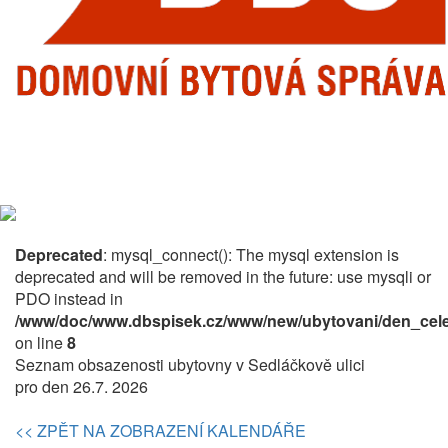
Deprecated
: mysql_connect(): The mysql extension is
deprecated and will be removed in the future: use mysqli or
PDO instead in
/www/doc/www.dbspisek.cz/www/new/ubytovani/den_cele
on line
8
Seznam obsazenosti ubytovny v Sedláčkově ulici
pro den 26.7. 2026
<< ZPĚT NA ZOBRAZENÍ KALENDÁŘE