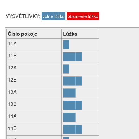
VYSVĚTLIVKY:
volné lůžko
obsazené lůžko
Číslo pokoje
Lůžka
11A
11B
12A
12B
13A
13B
14A
14B