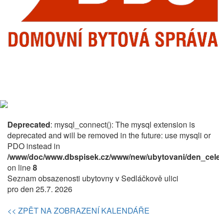
Deprecated
: mysql_connect(): The mysql extension is
deprecated and will be removed in the future: use mysqli or
PDO instead in
/www/doc/www.dbspisek.cz/www/new/ubytovani/den_cele
on line
8
Seznam obsazenosti ubytovny v Sedláčkově ulici
pro den 25.7. 2026
<< ZPĚT NA ZOBRAZENÍ KALENDÁŘE