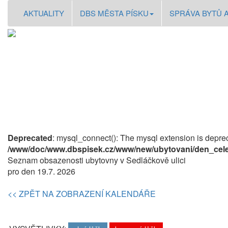
AKTUALITY
DBS MĚSTA PÍSKU
SPRÁVA BYTŮ 
Deprecated
: mysql_connect(): The mysql extension is deprec
/www/doc/www.dbspisek.cz/www/new/ubytovani/den_cele
Seznam obsazenosti ubytovny v Sedláčkově ulici
pro den 19.7. 2026
<< ZPĚT NA ZOBRAZENÍ KALENDÁŘE