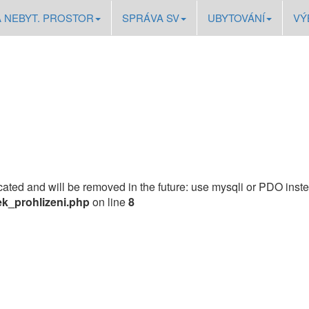
A NEBYT. PROSTOR
SPRÁVA SV
UBYTOVÁNÍ
VÝ
ated and will be removed in the future: use mysqli or PDO inste
k_prohlizeni.php
on line
8