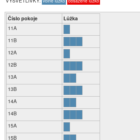
VYSVĚTLIVKY:
volné lůžko
obsazené lůžko
Číslo pokoje
Lůžka
11A
11B
12A
12B
13A
13B
14A
14B
15A
15B