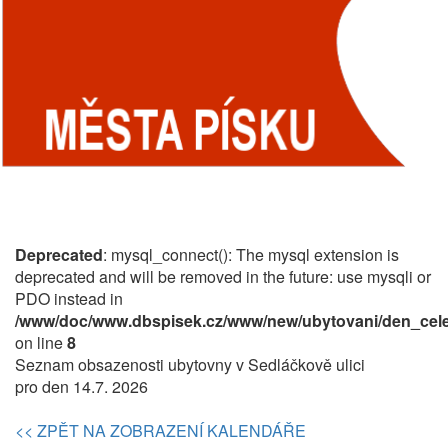
Deprecated
: mysql_connect(): The mysql extension is
deprecated and will be removed in the future: use mysqli or
PDO instead in
/www/doc/www.dbspisek.cz/www/new/ubytovani/den_cele
on line
8
Seznam obsazenosti ubytovny v Sedláčkově ulici
pro den 14.7. 2026
<< ZPĚT NA ZOBRAZENÍ KALENDÁŘE