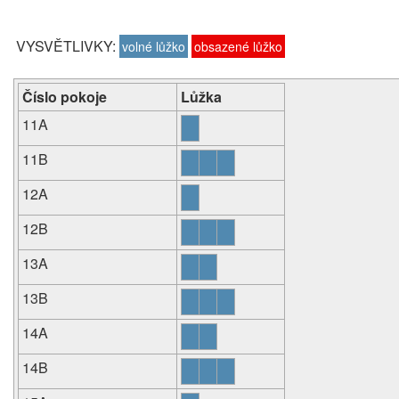
VYSVĚTLIVKY:
volné lůžko
obsazené lůžko
Číslo pokoje
Lůžka
11A
11B
12A
12B
13A
13B
14A
14B