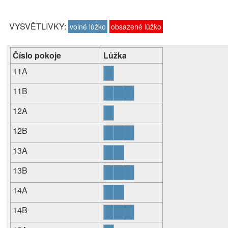
VYSVĚTLIVKY:
volné lůžko
obsazené lůžko
Číslo pokoje
Lůžka
11A
11B
12A
12B
13A
13B
14A
14B