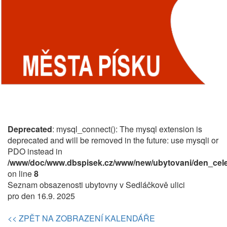
Deprecated
: mysql_connect(): The mysql extension is
deprecated and will be removed in the future: use mysqli or
PDO instead in
/www/doc/www.dbspisek.cz/www/new/ubytovani/den_cele
on line
8
Seznam obsazenosti ubytovny v Sedláčkově ulici
pro den 16.9. 2025
<< ZPĚT NA ZOBRAZENÍ KALENDÁŘE