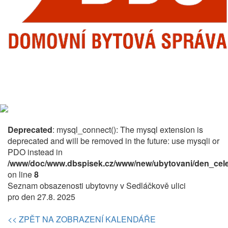
Deprecated
: mysql_connect(): The mysql extension is
deprecated and will be removed in the future: use mysqli or
PDO instead in
/www/doc/www.dbspisek.cz/www/new/ubytovani/den_cele
on line
8
Seznam obsazenosti ubytovny v Sedláčkově ulici
pro den 27.8. 2025
<< ZPĚT NA ZOBRAZENÍ KALENDÁŘE