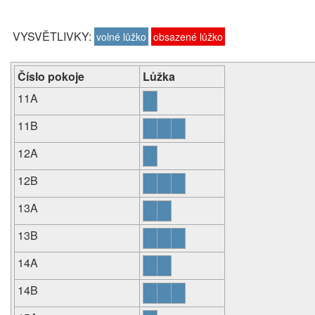
VYSVĚTLIVKY:
volné lůžko
obsazené lůžko
Číslo pokoje
Lůžka
11A
11B
12A
12B
13A
13B
14A
14B