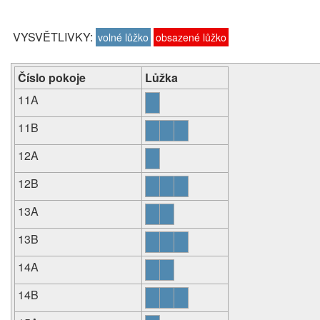
VYSVĚTLIVKY:
volné lůžko
obsazené lůžko
Číslo pokoje
Lůžka
11A
11B
12A
12B
13A
13B
14A
14B