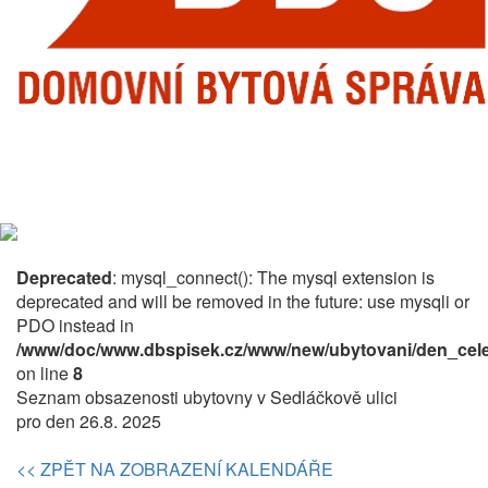
Deprecated
: mysql_connect(): The mysql extension is
deprecated and will be removed in the future: use mysqli or
PDO instead in
/www/doc/www.dbspisek.cz/www/new/ubytovani/den_cele
on line
8
Seznam obsazenosti ubytovny v Sedláčkově ulici
pro den 26.8. 2025
<< ZPĚT NA ZOBRAZENÍ KALENDÁŘE