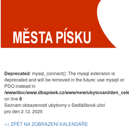
Deprecated
: mysql_connect(): The mysql extension is
deprecated and will be removed in the future: use mysqli or
PDO instead in
/www/doc/www.dbspisek.cz/www/new/ubytovani/den_cele
on line
8
Seznam obsazenosti ubytovny v Sedláčkově ulici
pro den 2.12. 2025
<< ZPĚT NA ZOBRAZENÍ KALENDÁŘE