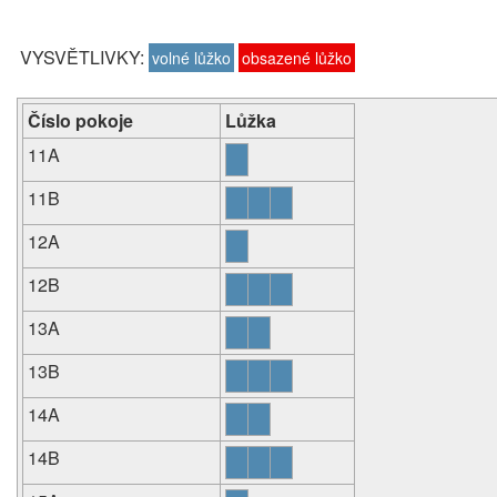
VYSVĚTLIVKY:
volné lůžko
obsazené lůžko
Číslo pokoje
Lůžka
11A
11B
12A
12B
13A
13B
14A
14B