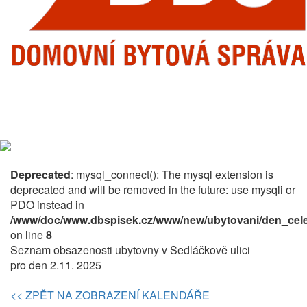
Deprecated
: mysql_connect(): The mysql extension is
deprecated and will be removed in the future: use mysqli or
PDO instead in
/www/doc/www.dbspisek.cz/www/new/ubytovani/den_cele
on line
8
Seznam obsazenosti ubytovny v Sedláčkově ulici
pro den 2.11. 2025
<< ZPĚT NA ZOBRAZENÍ KALENDÁŘE