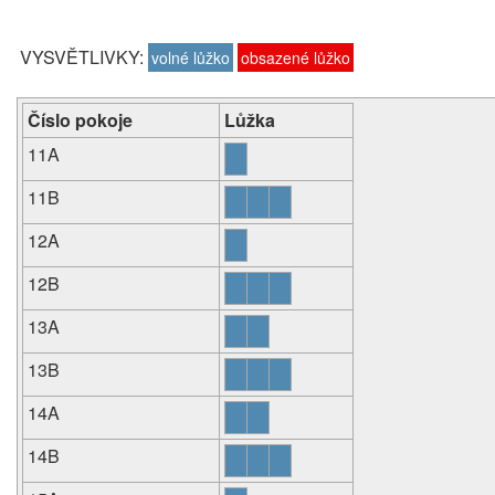
VYSVĚTLIVKY:
volné lůžko
obsazené lůžko
Číslo pokoje
Lůžka
11A
11B
12A
12B
13A
13B
14A
14B