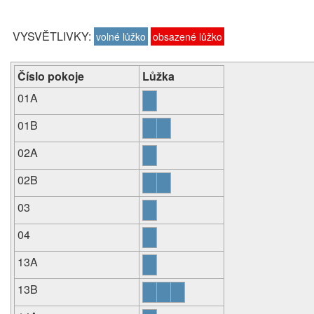
VYSVĚTLIVKY:
volné lůžko
obsazené lůžko
Číslo pokoje
Lůžka
01A
01B
02A
02B
03
04
13A
13B