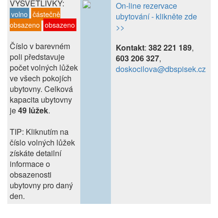
VYSVĚTLIVKY:
On-line rezervace
volno
částečně
ubytování - klikněte zde
obsazeno
obsazeno
>>
Číslo v barevném
Kontakt
:
382 221 189
,
poli představuje
603 206 327
,
počet volných lůžek
doskocilova@dbspisek.cz
ve všech pokojích
ubytovny. Celková
kapacita ubytovny
je
49 lůžek
.
TIP: Kliknutím na
číslo volných lůžek
získáte detailní
informace o
obsazenosti
ubytovny pro daný
den.